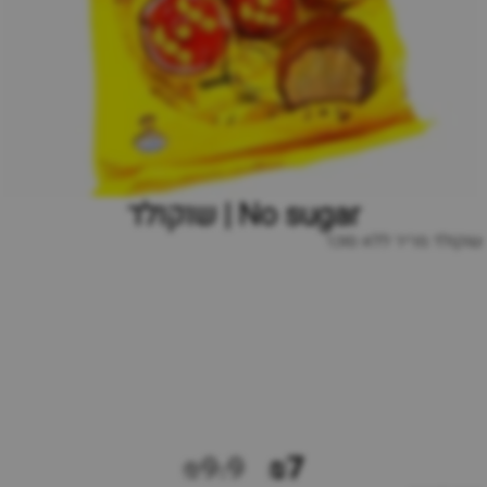
No sugar | שוקולד
שוקולד מריר ללא סוכר
₪9.9
₪7