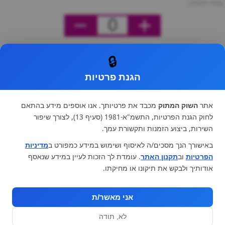
מחיר ליחידה
0
🔒
הגנת פרטיות
אתר
השוק המתוק
מכבד את פרטיותך. אנו אוספים מידע בהתאם
לחוק הגנת הפרטיות, התשמ"א-1981 (סעיף 13), לצורך שיפור
השירות, ביצוע הזמנות ותקשורת עמך.
באישורך הנך מסכים/ה לאיסוף ושימוש במידע כמפורט ב
מדיניות
הפרטיות
וב
תקנון האתר
. עומדת לך הזכות לעיין במידע שנאסף
אודותיך ולבקש את תיקונו או מחיקתו.
אני מאשר/ת
לא, תודה