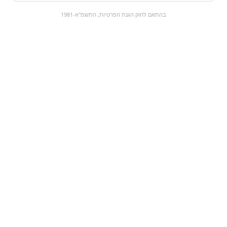
0
בהתאם לחוק הגנת הפרטיות, התשמ"א-1981
כל המוצרים
השוק המתוק
מבצעים
הקניות שלי
עגלת קניות
מוצרים חדשים:
מלטיזרס | maltesers
שוקולד ברולה-
ROSHEN
₪4
₪6.5
מעבר למוצר
מעבר למוצר