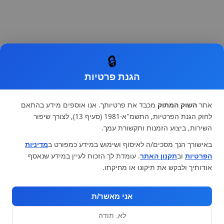
🔒
הגנת פרטיות
אתר
השוק המתוק
מכבד את פרטיותך. אנו אוספים מידע בהתאם
לחוק הגנת הפרטיות, התשמ"א-1981 (סעיף 13), לצורך שיפור
השירות, ביצוע הזמנות ותקשורת עמך.
באישורך הנך מסכים/ה לאיסוף ושימוש במידע כמפורט ב
מדיניות
הפרטיות
וב
תקנון האתר
. עומדת לך הזכות לעיין במידע שנאסף
אודותיך ולבקש את תיקונו או מחיקתו.
אני מאשר/ת
לא, תודה