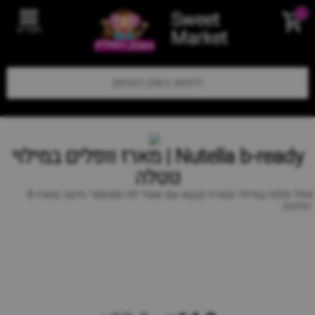
Sweet
0
תפריט
Market
Nutella b-ready | מארז וופלים במילוי
נוטלה
וופל מלוח במילוי ממרח קקאו עם אגוזי לוז ופצפוצי חיטה מארז 6
יחידות