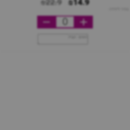
₪22.9
₪14.9
מחיר ליחידה
0