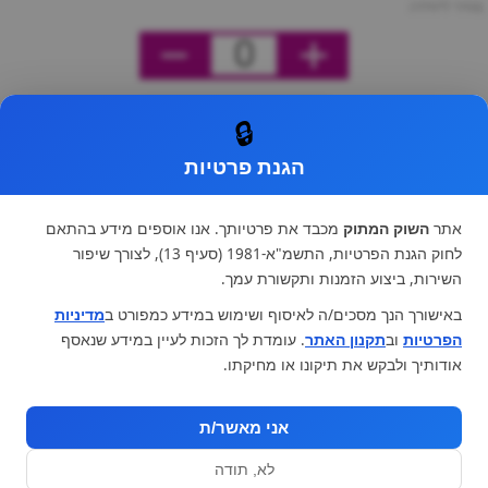
מחיר ליחידה
0
🔒
הגנת פרטיות
אתר
השוק המתוק
מכבד את פרטיותך. אנו אוספים מידע בהתאם
לחוק הגנת הפרטיות, התשמ"א-1981 (סעיף 13), לצורך שיפור
השירות, ביצוע הזמנות ותקשורת עמך.
באישורך הנך מסכים/ה לאיסוף ושימוש במידע כמפורט ב
מדיניות
הפרטיות
וב
תקנון האתר
. עומדת לך הזכות לעיין במידע שנאסף
אודותיך ולבקש את תיקונו או מחיקתו.
אני מאשר/ת
לא, תודה