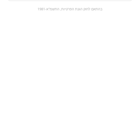
0
בהתאם לחוק הגנת הפרטיות, התשמ"א-1981
כל המוצרים
השוק המתוק
מבצעים
הקניות שלי
עגלת קניות
מוצרים חדשים:
גלשנים - שלוקים XL
קורונה | Corona
₪10
₪4.9
מעבר למוצר
מעבר למוצר