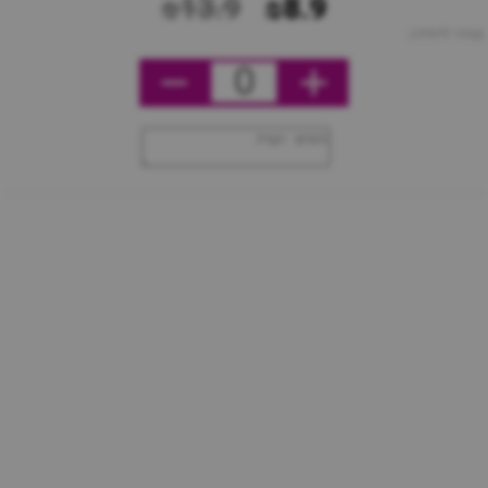
₪13.9
₪8.9
מחיר ליחידה
0