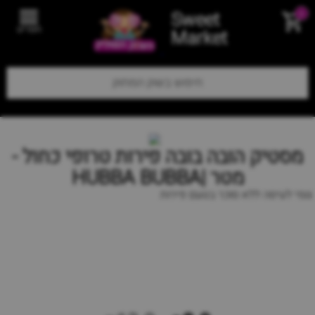
Sweet
0
תפריט
Market
מסטיק הובה בובה פירות טרופי כחול -
מטר |HUBBA BUBBA
גומי לעיסה ללא סוכר בטעם פירות