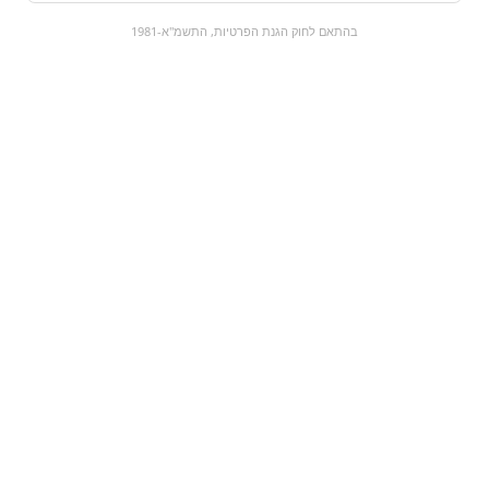
0
בהתאם לחוק הגנת הפרטיות, התשמ"א-1981
כל המוצרים
השוק המתוק
מבצעים
הקניות שלי
עגלת קניות
מוצרים חדשים:
Gullon | פיברה
פירות אדומים
₪12.9
₪0
מעבר למוצר
מעבר למוצר