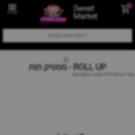
Sweet
0
תפריט
Market
ROLL UP - מסטיק תות
גומי לעיסה ללא סכור בטעם תות