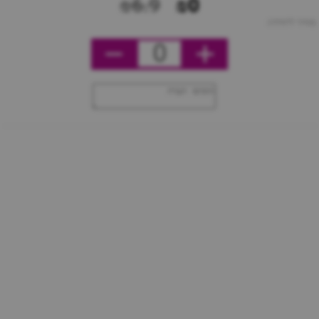
₪6.9
₪0
מחיר ליחידה
0