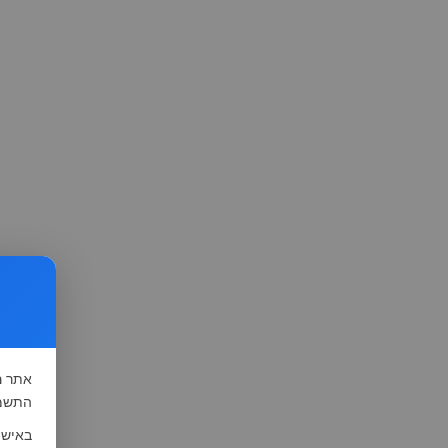
אתר
ה
התשמ"א-1981 (סעיף 13), לצורך שיפור השי
באישו