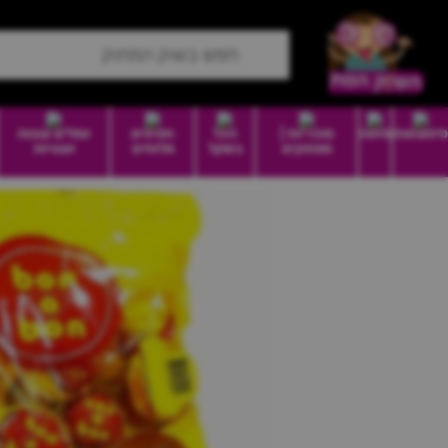
סיטונאות
מזווה
סוכריות |
הכל
חטיפים
וופלים עוגות
ממתקים
בשקל
מלוחים
ועוגיות