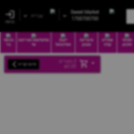
Sweet Market
עברית
1700700700
כניסה
חטיפי
שתייה
סיגריות
יינות
סלסלאות ואריזות
הכשר
חלבון
קלה
וטבק
ואלכוהול
שי
בד
0
מוצרים
סיום קנייה
₪
0.00