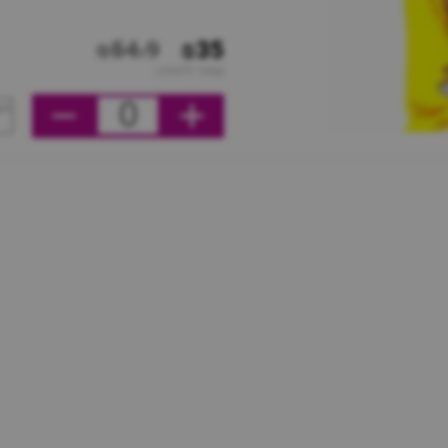
₪54.9
₪35
מחיר ליחידה
0