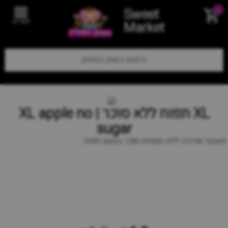
Sweet
0
תפריט
Market
XL תפוח ללא סוכר | XL apple no
sugar
משקה אנרגיה ללא תוספת סוכר בטעם תפוח