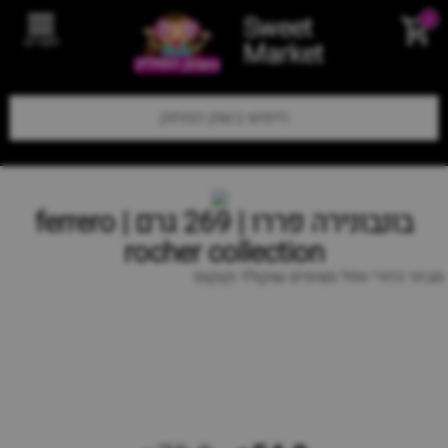
Sweet
0
תפריט
Market
בונבונירה פררו | 269 גרם | ferrero
rocher collection
מבחר כדורי וופל מצופים שוקולד וקוקוס