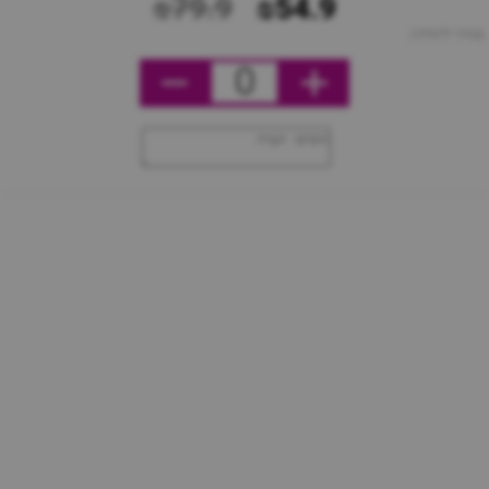
₪79.9
₪54.9
מחיר ליחידה
0