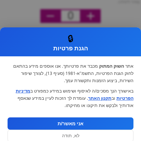
מחיר ליחידה
0
🔒
הגנת פרטיות
אתר
השוק המתוק
מכבד את פרטיותך. אנו אוספים מידע בהתאם
לחוק הגנת הפרטיות, התשמ"א-1981 (סעיף 13), לצורך שיפור
השירות, ביצוע הזמנות ותקשורת עמך.
באישורך הנך מסכים/ה לאיסוף ושימוש במידע כמפורט ב
מדיניות
הפרטיות
וב
תקנון האתר
. עומדת לך הזכות לעיין במידע שנאסף
אודותיך ולבקש את תיקונו או מחיקתו.
אני מאשר/ת
לא, תודה