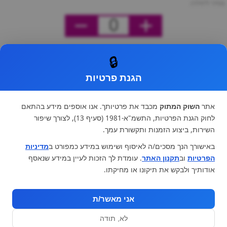
מחיר ליחידה
0
🔒
הגנת פרטיות
אתר
השוק המתוק
מכבד את פרטיותך. אנו אוספים מידע בהתאם
לחוק הגנת הפרטיות, התשמ"א-1981 (סעיף 13), לצורך שיפור
השירות, ביצוע הזמנות ותקשורת עמך.
באישורך הנך מסכים/ה לאיסוף ושימוש במידע כמפורט ב
מדיניות
הפרטיות
וב
תקנון האתר
. עומדת לך הזכות לעיין במידע שנאסף
אודותיך ולבקש את תיקונו או מחיקתו.
אני מאשר/ת
לא, תודה