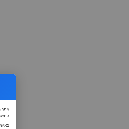
אתר
ה
התשמ"א-1981 (סעיף 13), לצורך שיפור השי
באישו