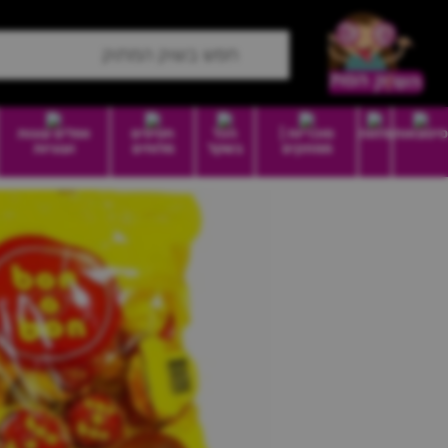
סיטונאות
מזווה
סוכריות |
הכל
חטיפים
וופלים עוגות
ממתקים
בשקל
מלוחים
ועוגיות