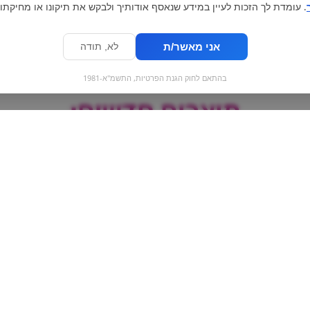
. עומדת לך הזכות לעיין במידע שנאסף אודותיך ולבקש את תיקונו או מחיקתו.
אני מאשר/ת
לא, תודה
בהתאם לחוק הגנת הפרטיות, התשמ"א-1981
מוצרים חדשים:
Oeei fruclets |
סוכריות קשות
גליליות שוקול