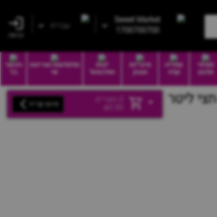
Sweet Market
עברית
1700700700
כניסה
חטיפי
שתייה
סיגריות
יינות
סלסלאות ואריזות
הכשר
חלבון
קלה
וטבק
ואלכוהול
שי
בד
0
מוצרים
סיום קנייה
₪
0.00