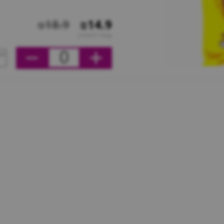
₪18.9
₪14.9
מחיר ליחידה
0