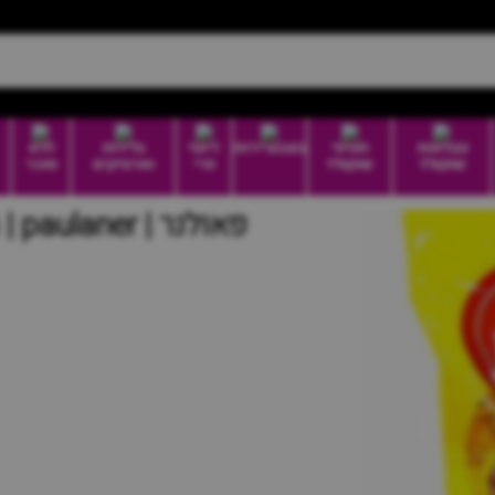
טבלאות
חטיפי
בונבוניירות
דיוטי
גלידות
ללא
שוקולד
שוקולד
פרי
וארטיקים
סוכר
פאולנר | paulaner | חצי ליטר