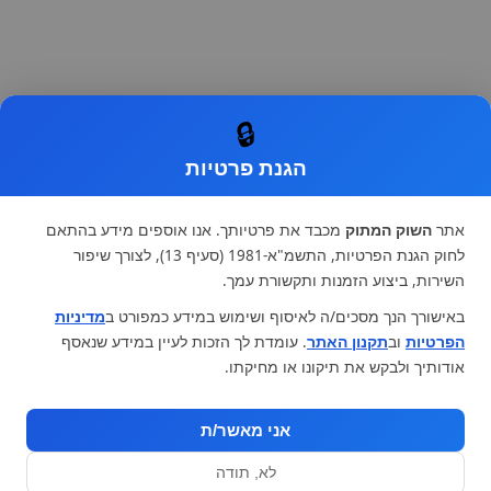
🔒
הגנת פרטיות
אתר
השוק המתוק
מכבד את פרטיותך. אנו אוספים מידע בהתאם
לחוק הגנת הפרטיות, התשמ"א-1981 (סעיף 13), לצורך שיפור
השירות, ביצוע הזמנות ותקשורת עמך.
באישורך הנך מסכים/ה לאיסוף ושימוש במידע כמפורט ב
מדיניות
הפרטיות
וב
תקנון האתר
. עומדת לך הזכות לעיין במידע שנאסף
אודותיך ולבקש את תיקונו או מחיקתו.
אני מאשר/ת
לא, תודה