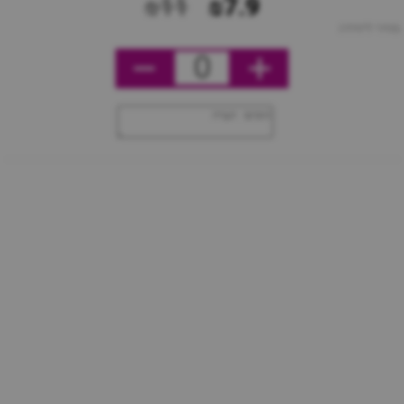
₪11
₪7.9
מחיר ליחידה
0