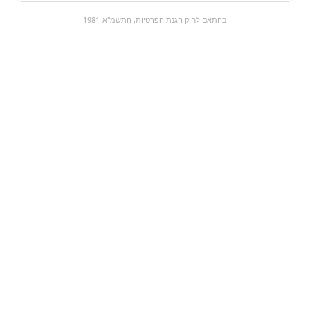
0
בהתאם לחוק הגנת הפרטיות, התשמ"א-1981
כל המוצרים
השוק המתוק
מבצעים
הקניות שלי
עגלת קניות
מוצרים חדשים:
בריזר אפרסק | Breezer
Magnum | מגנום לבן
peach
₪11
₪14.9
מעבר למוצר
מעבר למוצר