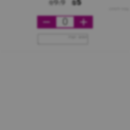
₪9.9
₪5
מחיר ליחידה
0