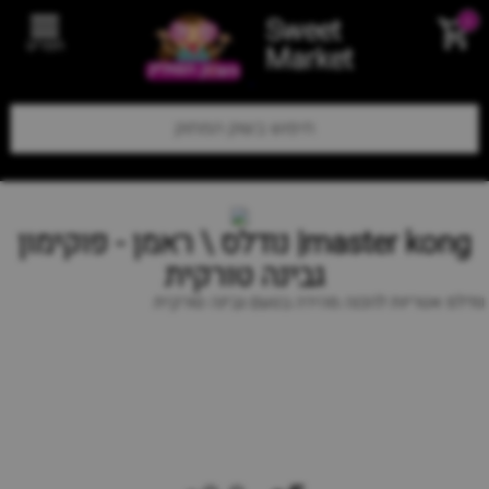
Sweet
0
תפריט
Market
master kong| נודלס \ ראמן - פוקימון
גבינה טורקית
נודלס אטריות להכנה מהירה בטעם גבינה טורקית