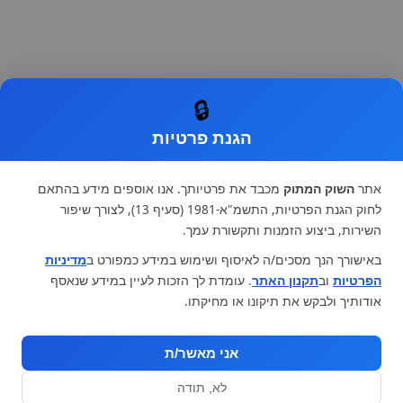
🔒
הגנת פרטיות
אתר
השוק המתוק
מכבד את פרטיותך. אנו אוספים מידע בהתאם
לחוק הגנת הפרטיות, התשמ"א-1981 (סעיף 13), לצורך שיפור
השירות, ביצוע הזמנות ותקשורת עמך.
באישורך הנך מסכים/ה לאיסוף ושימוש במידע כמפורט ב
מדיניות
הפרטיות
וב
תקנון האתר
. עומדת לך הזכות לעיין במידע שנאסף
אודותיך ולבקש את תיקונו או מחיקתו.
אני מאשר/ת
לא, תודה