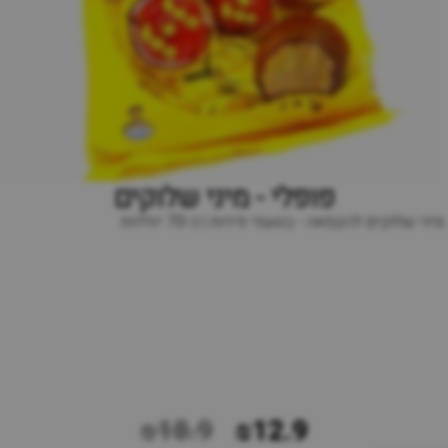
פופלי - מיני שלוקים
מיני שלוקים להקפאה - בטעמי פירות | כ-70 יחידות
₪18.9
₪12.9