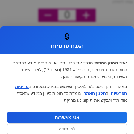
מחיר ליחידה
0
🔒
הגנת פרטיות
אתר
השוק המתוק
מכבד את פרטיותך. אנו אוספים מידע בהתאם
לחוק הגנת הפרטיות, התשמ"א-1981 (סעיף 13), לצורך שיפור
השירות, ביצוע הזמנות ותקשורת עמך.
באישורך הנך מסכים/ה לאיסוף ושימוש במידע כמפורט ב
מדיניות
הפרטיות
וב
תקנון האתר
. עומדת לך הזכות לעיין במידע שנאסף
אודותיך ולבקש את תיקונו או מחיקתו.
אני מאשר/ת
לא, תודה