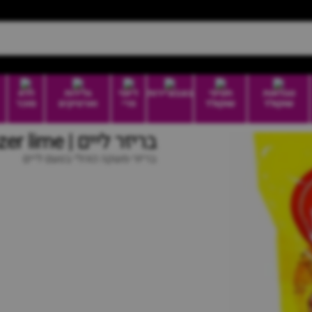
טבלאות
חטיפי
בונבוניירות
דיוטי
גלידות
ללא
שוקולד
שוקולד
פרי
וארטיקים
סוכר
בריזר ליים | Breezer lime
בריזר-משקה כוהלי בטעם ליים