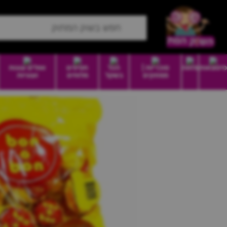
סיטונאות
מזווה
סוכריות |
הכל
חטיפים
וופלים עוגות
ממתקים
בשקל
מלוחים
ועוגיות