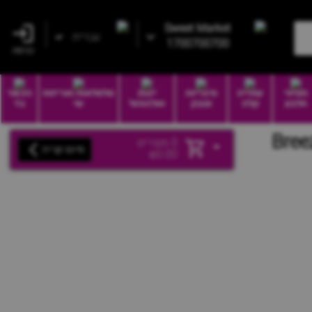
Sweet Market
עברית
1700700700
כניסה
חטיפי
שתייה
סיגריות
יינות
סלסלאות ואריזות
הכשר
חלבון
קלה
וטבק
ואלכוהול
שי
בד
0
מוצרים
סיום קנייה
₪
0.00