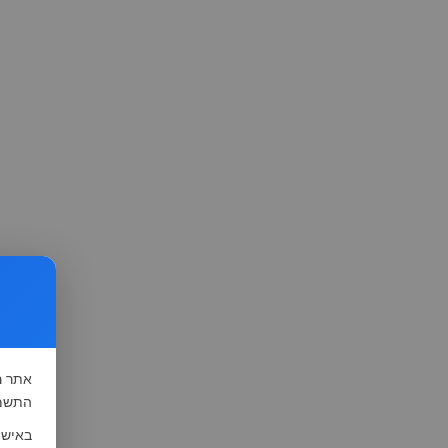
אתר
ה
התשמ"א-1981 (סעיף 13), לצורך שיפור השי
באישו