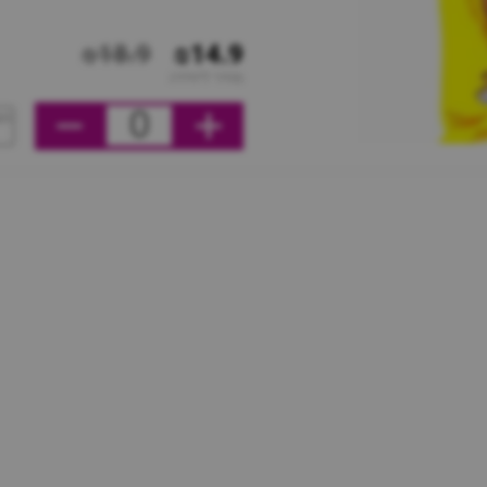
₪18.9
₪14.9
מחיר ליחידה
0