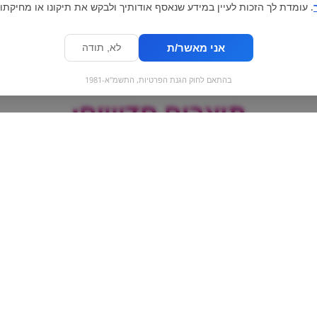
. עומדת לך הזכות לעיין במידע שנאסף אודותיך ולבקש את תיקונו או מחיקתו.
אני מאשר/ת
לא, תודה
בהתאם לחוק הגנת הפרטיות, התשמ"א-1981
מוצרים חדשים:
הריבו פירות מיליו מתוק |
כרמית נוצ'לה -מה
H
haribo pico balla
מיוחדת-