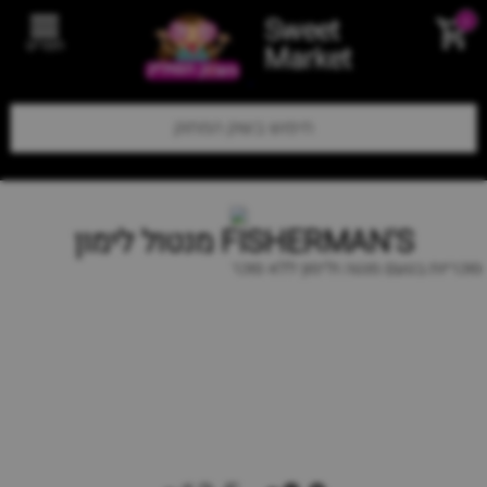
Sweet
0
תפריט
Market
FISHERMAN'S מנטול לימון
סוכריות בטעם מנטה ולימון ללא סוכר