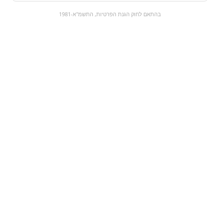
0
בהתאם לחוק הגנת הפרטיות, התשמ"א-1981
כל המוצרים
השוק המתוק
מבצעים
הקניות שלי
עגלת קניות
מוצרים חדשים:
‫125 גרם | Loacker
גומי דובדבן
quadratini | קקאו
וחלב
₪35
₪0
מעבר למוצר
מעבר למוצר