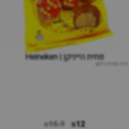
פחית הייניקן | Heineken
בירה פחית היינקן
₪15.9
₪12