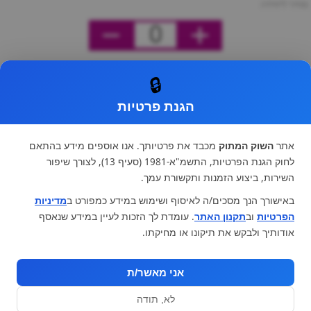
מחיר ליחידה
0
🔒
הגנת פרטיות
אתר
השוק המתוק
מכבד את פרטיותך. אנו אוספים מידע בהתאם
לחוק הגנת הפרטיות, התשמ"א-1981 (סעיף 13), לצורך שיפור
השירות, ביצוע הזמנות ותקשורת עמך.
באישורך הנך מסכים/ה לאיסוף ושימוש במידע כמפורט ב
מדיניות
הפרטיות
וב
תקנון האתר
. עומדת לך הזכות לעיין במידע שנאסף
אודותיך ולבקש את תיקונו או מחיקתו.
אני מאשר/ת
לא, תודה