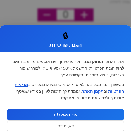
מחיר ליחידה
0
🔒
הגנת פרטיות
אתר
השוק המתוק
מכבד את פרטיותך. אנו אוספים מידע בהתאם
לחוק הגנת הפרטיות, התשמ"א-1981 (סעיף 13), לצורך שיפור
השירות, ביצוע הזמנות ותקשורת עמך.
באישורך הנך מסכים/ה לאיסוף ושימוש במידע כמפורט ב
מדיניות
הפרטיות
וב
תקנון האתר
. עומדת לך הזכות לעיין במידע שנאסף
אודותיך ולבקש את תיקונו או מחיקתו.
אני מאשר/ת
לא, תודה