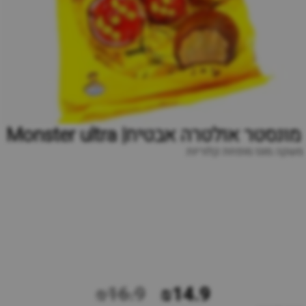
מונסטר אולטרה אבטיח| Monster ultra
משקה מוגז מופחת קלוריות
₪16.9
₪14.9