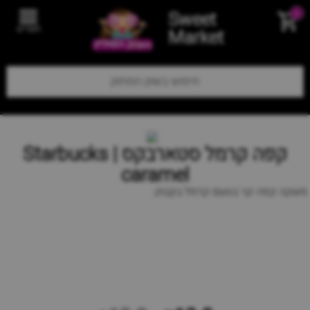
Sweet
0
תפריט
Market
קפה קרמל סטארבקס | Starbucks
caramel
משקה קפה קר בטעם קרמל בקבוק