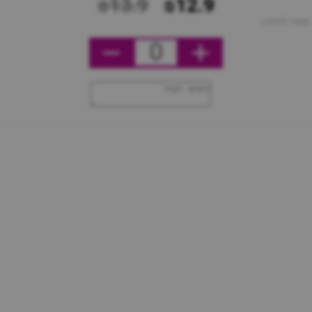
₪13.9
₪12.9
מחיר ליחידה
0