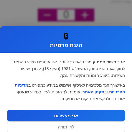
מחיר ליחידה
0
🔒
הגנת פרטיות
אתר
השוק המתוק
מכבד את פרטיותך. אנו אוספים מידע בהתאם
לחוק הגנת הפרטיות, התשמ"א-1981 (סעיף 13), לצורך שיפור
השירות, ביצוע הזמנות ותקשורת עמך.
באישורך הנך מסכים/ה לאיסוף ושימוש במידע כמפורט ב
מדיניות
הפרטיות
וב
תקנון האתר
. עומדת לך הזכות לעיין במידע שנאסף
אודותיך ולבקש את תיקונו או מחיקתו.
אני מאשר/ת
לא, תודה