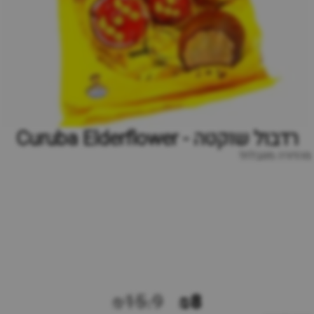
רדבול שוקטה - Curuba Elderflower
מהדורה מוגבלת!
₪15.9
₪8