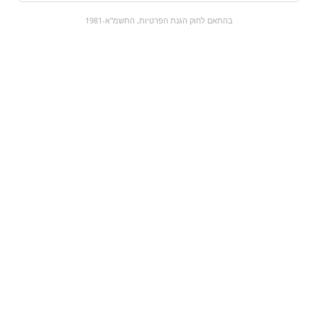
0
בהתאם לחוק הגנת הפרטיות, התשמ"א-1981
כל המוצרים
השוק המתוק
מבצעים
הקניות שלי
עגלת קניות
מוצרים חדשים:
CHEESE & CHEDDAR
Gp ultra aa | סוללות
- סנדוויץ' צ'דר כתום 8
יח'
₪0
₪6.9
מעבר למוצר
מעבר למוצר