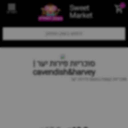
Sweet
0
תפריט
Market
סוכריות פירות יער |
cavendish&harvey
סוכריות קשות בטעם פירות יער