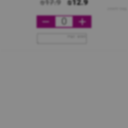
₪17.9
₪12.9
מחיר ליחידה
0