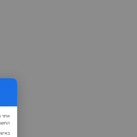
אתר
ה
התשמ"א-1981 (סעיף 13), לצורך שיפור השי
באישו