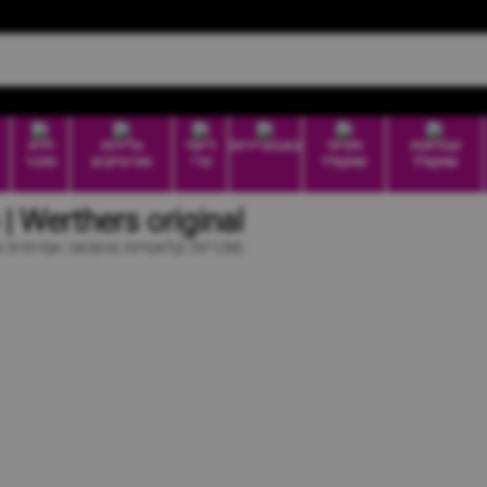
טבלאות
חטיפי
בונבוניירות
דיוטי
גלידות
ללא
שוקולד
שוקולד
פרי
וארטיקים
סוכר
Werthers original | סוכריות חמאה
סוכריות קלאסיות מחמאה אמיתית ו