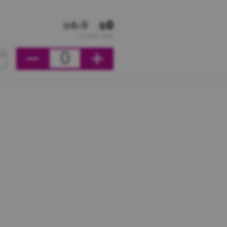
₪6.9
₪0
מחיר ליחידה
0