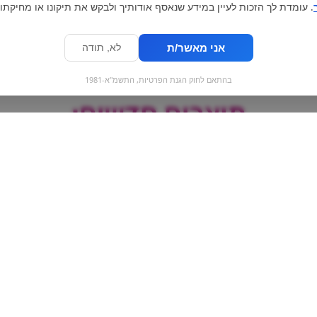
. עומדת לך הזכות לעיין במידע שנאסף אודותיך ולבקש את תיקונו או מחיקתו.
אני מאשר/ת
לא, תודה
בהתאם לחוק הגנת הפרטיות, התשמ"א-1981
מוצרים חדשים:
 |
Pringles Scorchin -
Pringles | 
בופאלו חריף
צ'דר