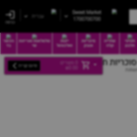
Sweet Market
עברית
1700700700
כניסה
חטיפי
שתייה
סיגריות
יינות
סלסלאות ואריזות
הכשר
חלבון
קלה
וטבק
ואלכוהול
שי
בד
0
מוצרים
סיום קנייה
₪
0.00
שמנת