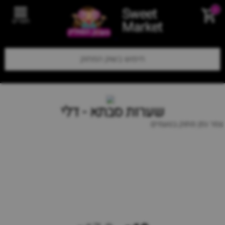
Sweet
0
תפריט
Market
שערות סבתא - דלי
צמר גפן מתוק בטעמים