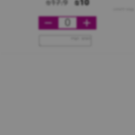
₪17.9
₪10
מחיר ליחידה
0