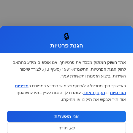
🔒
הגנת פרטיות
אתר
השוק המתוק
מכבד את פרטיותך. אנו אוספים מידע בהתאם
לחוק הגנת הפרטיות, התשמ"א-1981 (סעיף 13), לצורך שיפור
השירות, ביצוע הזמנות ותקשורת עמך.
באישורך הנך מסכים/ה לאיסוף ושימוש במידע כמפורט ב
מדיניות
הפרטיות
וב
תקנון האתר
. עומדת לך הזכות לעיין במידע שנאסף
אודותיך ולבקש את תיקונו או מחיקתו.
אני מאשר/ת
לא, תודה