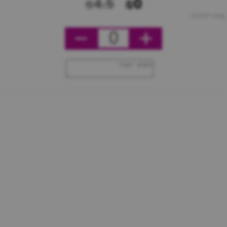
₪4.5
₪0
מחיר ליחידה
0