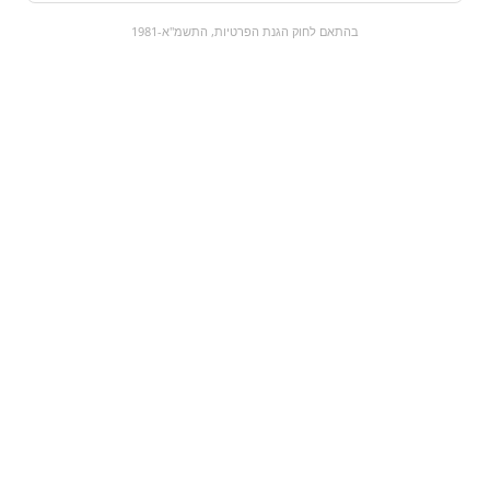
0
בהתאם לחוק הגנת הפרטיות, התשמ"א-1981
כל המוצרים
השוק המתוק
מבצעים
הקניות שלי
עגלת קניות
מוצרים חדשים:
דרג‘ה פקאן בשוקולד |
ארטיק קרח מנטה
pecan milk
chocolate
₪1.5
₪89.9
מעבר למוצר
מעבר למוצר