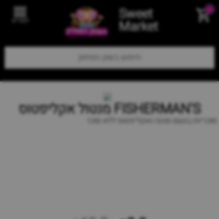
Sweet
0
תפריט
Market
FISHERMAN'S מנטול אקליפטוס
סוכריות בטעם מנטה ואקליפטוס ללא סוכר