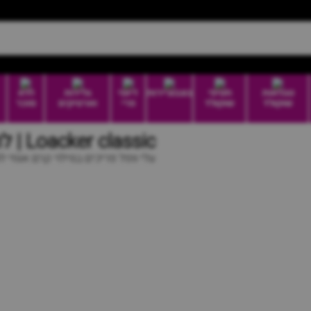
טבלאות
חטיפי
בונבוניירות
דיוטי
גלידות
ללא
שוקולד
שוקולד
פרי
וארטיקים
סוכר
Loacker classic | לואקר קלאסי אגוזי לוז
עלי וופל פריכים במילוי קרם אגוזי לו