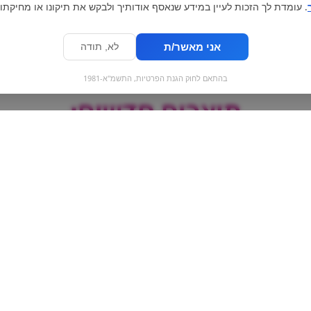
. עומדת לך הזכות לעיין במידע שנאסף אודותיך ולבקש את תיקונו או מחיקתו.
אני מאשר/ת
לא, תודה
בהתאם לחוק הגנת הפרטיות, התשמ"א-1981
מוצרים חדשים:
עלים להכנת סוכריה על
roshen - עוגיו
מקל אבטיח | Slaps
קרם חלב
Watermelon