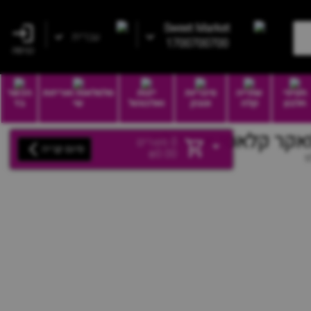
Sweet Market
עברית
1700700700
כניסה
חטיפי
שתייה
סיגריות
יינות
סלסלאות ואריזות
הכשר
חלבון
קלה
וטבק
ואלכוהול
שי
בד
0
מוצרים
סיום קנייה
₪
0.00
ז