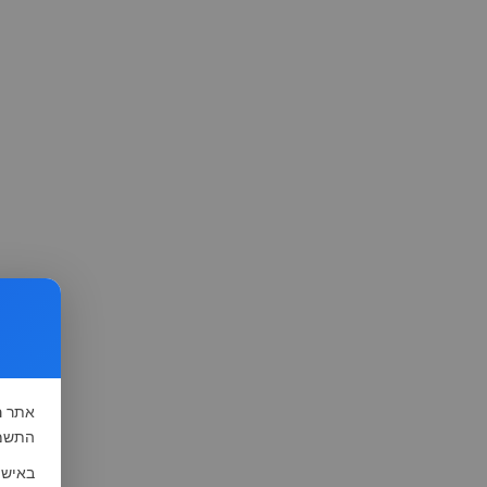
אתר
ה
התשמ"א-1981 (סעיף 13), לצורך שיפור השי
באישו