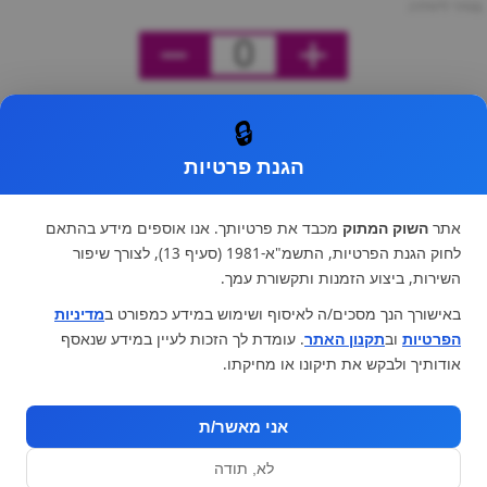
מחיר ליחידה
0
🔒
הגנת פרטיות
אתר
השוק המתוק
מכבד את פרטיותך. אנו אוספים מידע בהתאם
לחוק הגנת הפרטיות, התשמ"א-1981 (סעיף 13), לצורך שיפור
השירות, ביצוע הזמנות ותקשורת עמך.
באישורך הנך מסכים/ה לאיסוף ושימוש במידע כמפורט ב
מדיניות
הפרטיות
וב
תקנון האתר
. עומדת לך הזכות לעיין במידע שנאסף
אודותיך ולבקש את תיקונו או מחיקתו.
אני מאשר/ת
לא, תודה