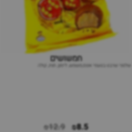
חמשושים
שלגוני שרבט בטעמי אננס,משמש, לימון, תות, קולה
₪12.9
₪8.5