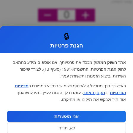
מחיר ליחידה
0
🔒
הגנת פרטיות
אתר
השוק המתוק
מכבד את פרטיותך. אנו אוספים מידע בהתאם
לחוק הגנת הפרטיות, התשמ"א-1981 (סעיף 13), לצורך שיפור
השירות, ביצוע הזמנות ותקשורת עמך.
באישורך הנך מסכים/ה לאיסוף ושימוש במידע כמפורט ב
מדיניות
הפרטיות
וב
תקנון האתר
. עומדת לך הזכות לעיין במידע שנאסף
אודותיך ולבקש את תיקונו או מחיקתו.
אני מאשר/ת
לא, תודה