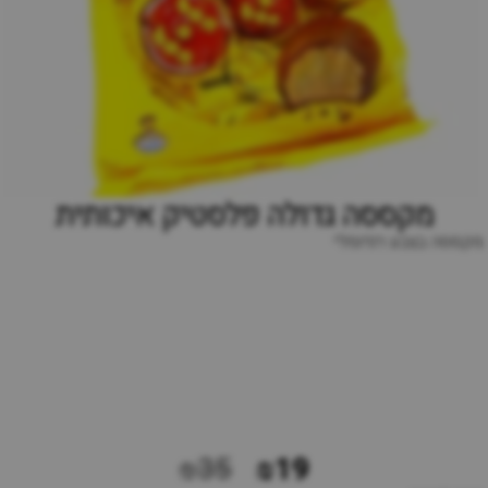
מקססה גדולה פלסטיק איכותית
מקססה בצבע רנדומלי
₪35
₪19