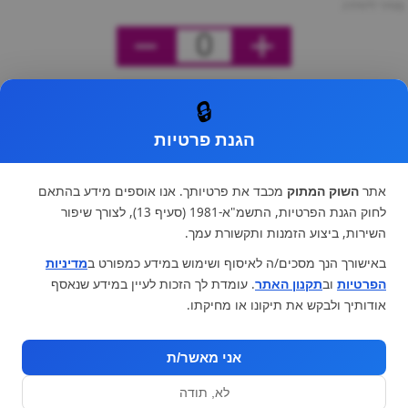
מחיר ליחידה
0
🔒
הגנת פרטיות
אתר
השוק המתוק
מכבד את פרטיותך. אנו אוספים מידע בהתאם
לחוק הגנת הפרטיות, התשמ"א-1981 (סעיף 13), לצורך שיפור
השירות, ביצוע הזמנות ותקשורת עמך.
באישורך הנך מסכים/ה לאיסוף ושימוש במידע כמפורט ב
מדיניות
הפרטיות
וב
תקנון האתר
. עומדת לך הזכות לעיין במידע שנאסף
אודותיך ולבקש את תיקונו או מחיקתו.
אני מאשר/ת
לא, תודה