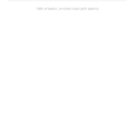
0
בהתאם לחוק הגנת הפרטיות, התשמ"א-1981
כל המוצרים
השוק המתוק
מבצעים
הקניות שלי
עגלת קניות
מוצרים חדשים:
מילקה עדשי שוקולד
עוגיות מילקה קרם קק
וסוכריות קופצות | milka
| milka choc & choc
max chocolate jelly
₪15.9
₪18.9
מעבר למוצר
מעבר למוצר