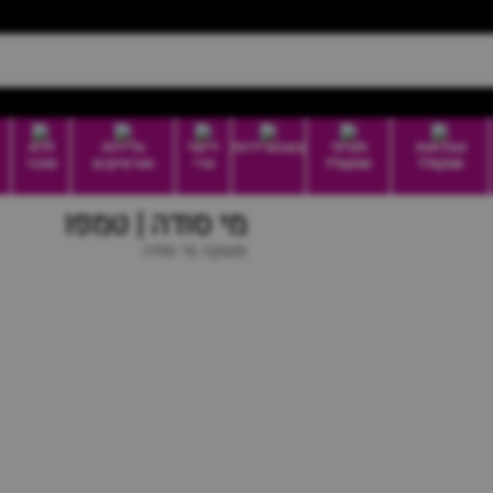
טבלאות
חטיפי
בונבוניירות
דיוטי
גלידות
ללא
שוקולד
שוקולד
פרי
וארטיקים
סוכר
מי סודה | טמפו
משקה מי סודה