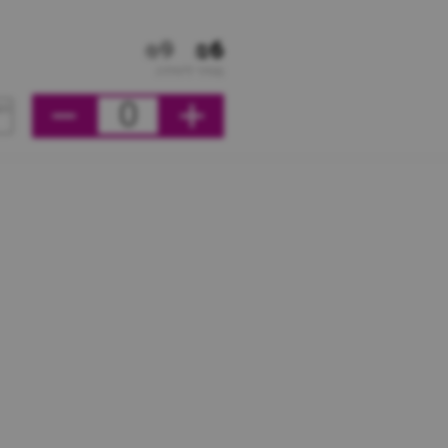
₪9
₪6
מחיר ליחידה
0