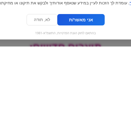
. עומדת לך הזכות לעיין במידע שנאסף אודותיך ולבקש את תיקונו או מחיקתו.
אני מאשר/ת
לא, תודה
בהתאם לחוק הגנת הפרטיות, התשמ"א-1981
מוצרים חדשים:
H
Mtn DEW - מאונטיין דיו
 king size and
פטל
filters | ניירות ופילטר L