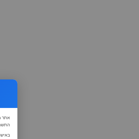
אתר
ה
התשמ"א-1981 (סעיף 13), לצורך שיפור השי
באישו