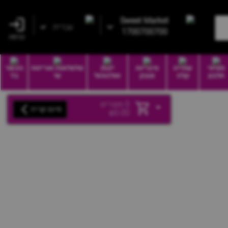
Sweet Market
עברית
1700700700
כניסה
חטיפי
שתייה
סיגריות
יינות
סלסלאות ואריזות
הכשר
חלבון
קלה
וטבק
ואלכוהול
שי
בד
0
מוצרים
סיום קנייה
₪
0.00