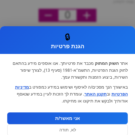
מחיר ליחידה
0
🔒
הגנת פרטיות
אתר
השוק המתוק
מכבד את פרטיותך. אנו אוספים מידע בהתאם
לחוק הגנת הפרטיות, התשמ"א-1981 (סעיף 13), לצורך שיפור
השירות, ביצוע הזמנות ותקשורת עמך.
באישורך הנך מסכים/ה לאיסוף ושימוש במידע כמפורט ב
מדיניות
הפרטיות
וב
תקנון האתר
. עומדת לך הזכות לעיין במידע שנאסף
אודותיך ולבקש את תיקונו או מחיקתו.
אני מאשר/ת
לא, תודה