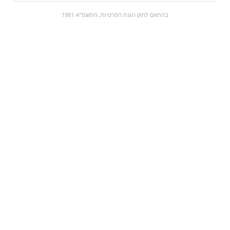
0
בהתאם לחוק הגנת הפרטיות, התשמ"א-1981
כל המוצרים
השוק המתוק
מבצעים
הקניות שלי
עגלת קניות
מוצרים חדשים:
בן אנד ג׳ריס - פינט
פיוזטי לימון נענע |
באטר קאפ
fuzetea green
₪12
₪24.9
מעבר למוצר
מעבר למוצר