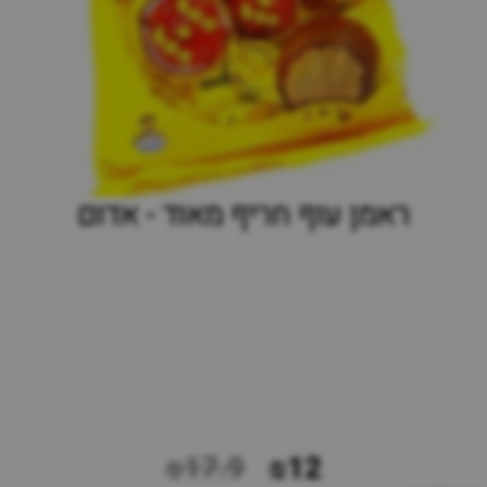
ראמן עוף חריף מאוד - אדום
₪17.9
₪12