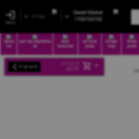
Sweet Market
עברית
1700700700
כניסה
חטיפי
שתייה
סיגריות
יינות
סלסלאות ואריזות
הכשר
חלבון
קלה
וטבק
ואלכוהול
שי
בד
0
מוצרים
סיום קנייה
₪
0.00
ות