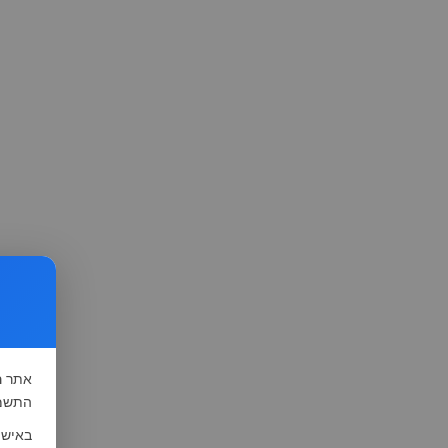
אתר
ה
התשמ"א-1981 (סעיף 13), לצורך שיפור השי
באישו