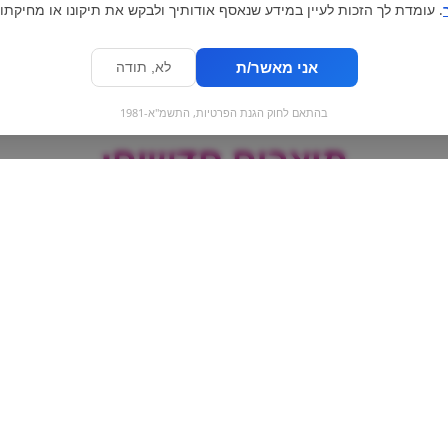
. עומדת לך הזכות לעיין במידע שנאסף אודותיך ולבקש את תיקונו או מחיקתו.
אני מאשר/ת
לא, תודה
בהתאם לחוק הגנת הפרטיות, התשמ"א-1981
מוצרים חדשים:
מי
סוכריות | ricola צהוב
הריבו דובוני גומי 
פירות | ibo
chen Parchen