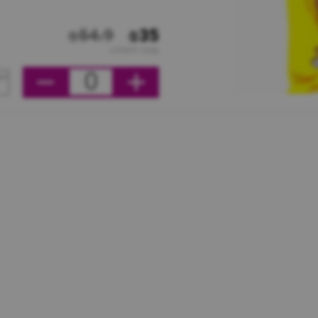
₪54.9
₪35
מחיר ליחידה
0