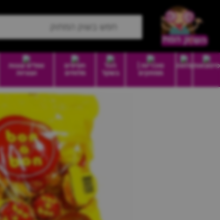
סיטונאות
מזווה
סוכריות |
הכל
חטיפים
וופלים עוגות
ממתקים
בשקל
מלוחים
ועוגיות