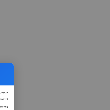
אתר
ה
התשמ"א-1981 (סעיף 13), לצורך שיפור השי
באישו