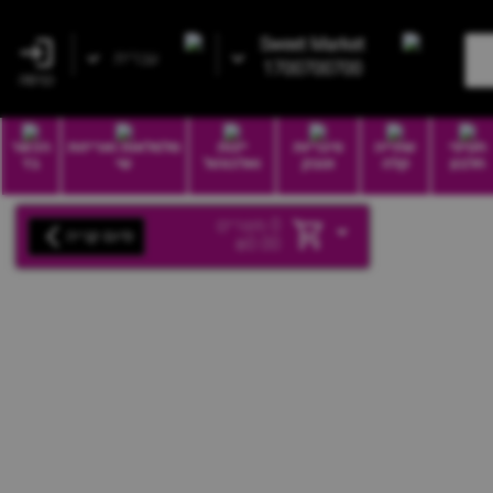
Sweet Market
עברית
1700700700
כניסה
חטיפי
שתייה
סיגריות
יינות
סלסלאות ואריזות
הכשר
חלבון
קלה
וטבק
ואלכוהול
שי
בד
0
מוצרים
סיום קנייה
₪
0.00