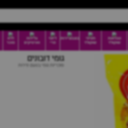
טבלאות
חטיפי
בונבוניירות
דיוטי
גלידות
ללא
שוקולד
שוקולד
פרי
וארטיקים
סוכר
גומי דובונים
סוכריות גומי בטעם פירות