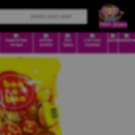
סיטונאות
מזווה
סוכריות |
הכל
חטיפים
וופלים עוגות
ממתקים
בשקל
מלוחים
ועוגיות