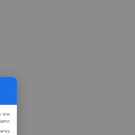
אתר
ה
התשמ"א-1981 (סעיף 13), לצורך שיפור השי
באישו