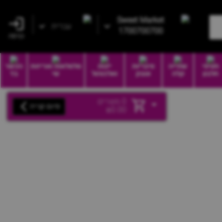
Sweet Market
עברית
1700700700
כניסה
חטיפי
שתייה
סיגריות
יינות
סלסלאות ואריזות
הכשר
חלבון
קלה
וטבק
ואלכוהול
שי
בד
0
מוצרים
סיום קנייה
₪
0.00