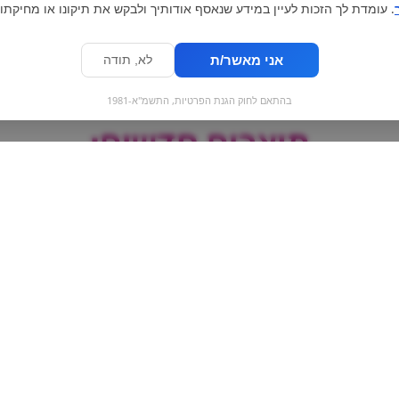
. עומדת לך הזכות לעיין במידע שנאסף אודותיך ולבקש את תיקונו או מחיקתו.
אני מאשר/ת
לא, תודה
בהתאם לחוק הגנת הפרטיות, התשמ"א-1981
מוצרים חדשים:
cheese & cheddar -
וודקה סטולי -
סיגריה אלקטרונית
Stolichnaya
אידוי בטעם אייס 