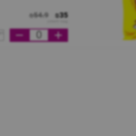
₪54.9
₪35
מחיר ליחידה
0