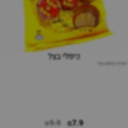
כיפלי בצל
חטיף בטעם בצל
₪9.9
₪7.9