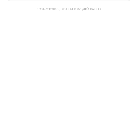
0
בהתאם לחוק הגנת הפרטיות, התשמ"א-1981
כל המוצרים
השוק המתוק
מבצעים
הקניות שלי
עגלת קניות
מוצרים חדשים:
עלמה וופל קראנצ' לימון
משקה מוגז מנגו |
ללא סוכר
hupa Chups mango
₪9.9
₪8.9
מעבר למוצר
מעבר למוצר