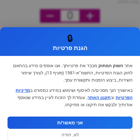
מחיר ליחידה
0
🔒
הגנת פרטיות
אתר
השוק המתוק
מכבד את פרטיותך. אנו אוספים מידע בהתאם
לחוק הגנת הפרטיות, התשמ"א-1981 (סעיף 13), לצורך שיפור
השירות, ביצוע הזמנות ותקשורת עמך.
באישורך הנך מסכים/ה לאיסוף ושימוש במידע כמפורט ב
מדיניות
הפרטיות
וב
תקנון האתר
. עומדת לך הזכות לעיין במידע שנאסף
אודותיך ולבקש את תיקונו או מחיקתו.
אני מאשר/ת
לא, תודה