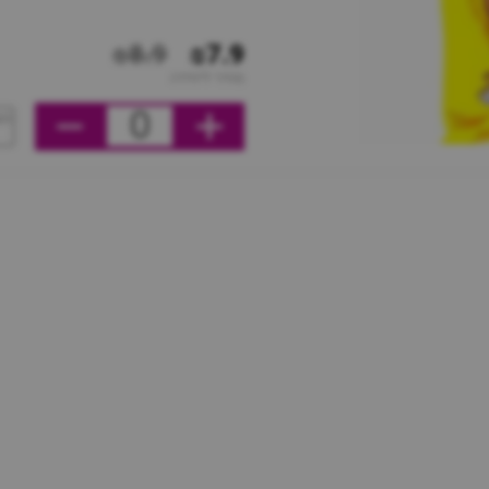
₪8.9
₪7.9
מחיר ליחידה
0