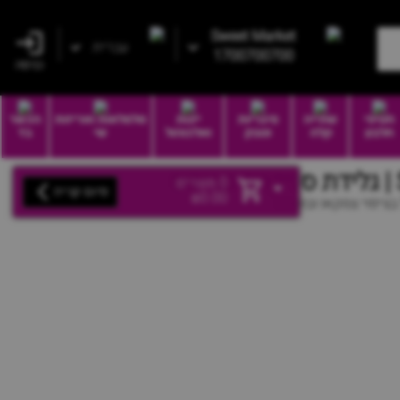
Sweet Market
עברית
1700700700
כניסה
חטיפי
שתייה
סיגריות
יינות
סלסלאות ואריזות
הכשר
חלבון
קלה
וטבק
ואלכוהול
שי
בד
0
מוצרים
סיום קנייה
₪
0.00
ציפוי צמקאו ובוטנים