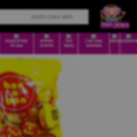
סיטונאות
מזווה
סוכריות |
הכל
חטיפים
וופלים עוגות
ממתקים
בשקל
מלוחים
ועוגיות