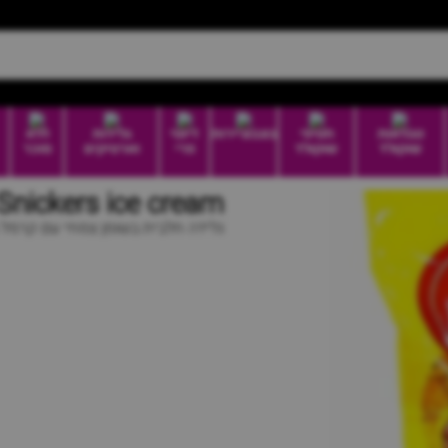
טבלאות
חטיפי
בונבוניירות
דיוטי
גלידות
ללא
שוקולד
שוקולד
פרי
וארטיקים
סוכר
Snickers ice cream | גלידת סניקרס קריפס
גלידה חלבית בשומן צמחי עם קרמל ב