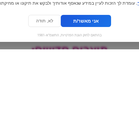
. עומדת לך הזכות לעיין במידע שנאסף אודותיך ולבקש את תיקונו או מחיקתו.
אני מאשר/ת
לא, תודה
בהתאם לחוק הגנת הפרטיות, התשמ"א-1981
מוצרים חדשים:
FISHERMAN'S אורגינל
נמס בכוס - עוף א