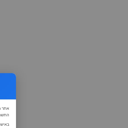
אתר
ה
התשמ"א-1981 (סעיף 13), לצורך שיפור השי
באישו