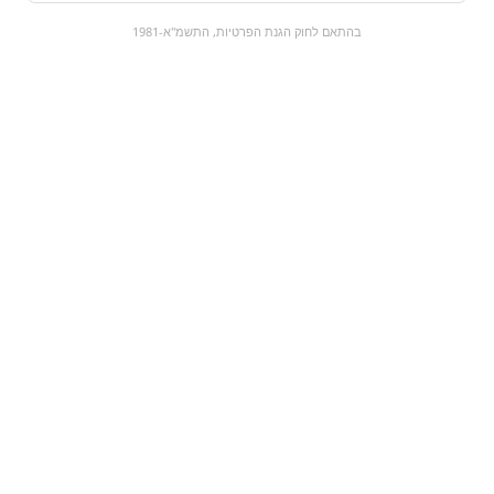
0
בהתאם לחוק הגנת הפרטיות, התשמ"א-1981
כל המוצרים
השוק המתוק
מבצעים
הקניות שלי
עגלת קניות
מוצרים חדשים:
אוראו אישי
ארטיק קרח ענבים
₪1.5
₪3.5
מעבר למוצר
מעבר למוצר