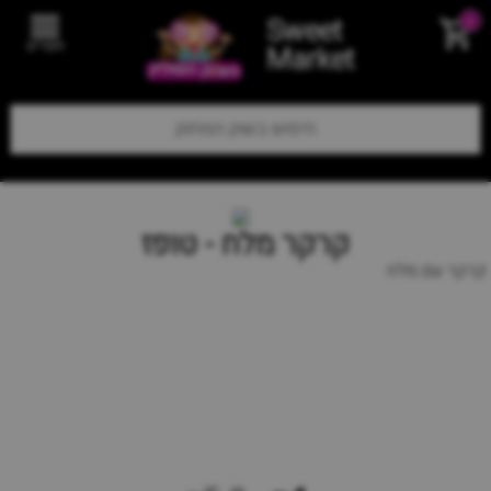
Sweet
0
תפריט
Market
קרקר מלח - טופז
קרקר עם מלח