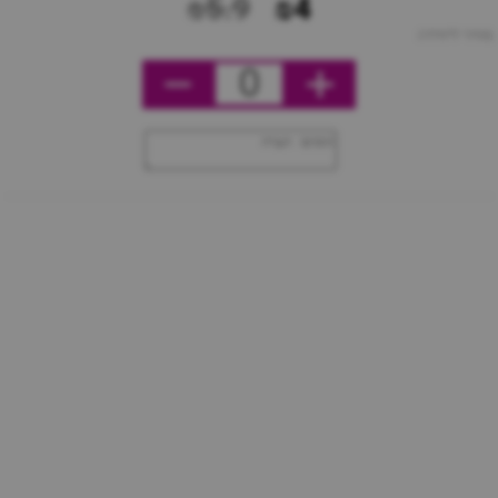
₪5.9
₪4
מחיר ליחידה
0