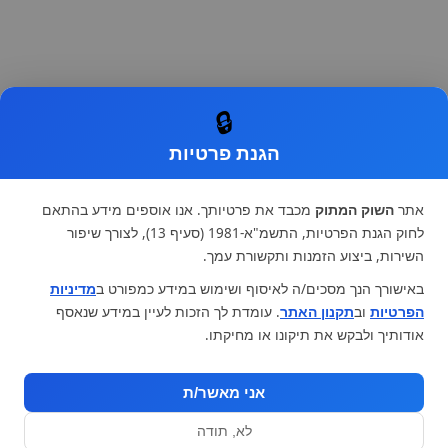
🔒
הגנת פרטיות
אתר
השוק המתוק
מכבד את פרטיותך. אנו אוספים מידע בהתאם
לחוק הגנת הפרטיות, התשמ"א-1981 (סעיף 13), לצורך שיפור
השירות, ביצוע הזמנות ותקשורת עמך.
באישורך הנך מסכים/ה לאיסוף ושימוש במידע כמפורט ב
מדיניות
הפרטיות
וב
תקנון האתר
. עומדת לך הזכות לעיין במידע שנאסף
אודותיך ולבקש את תיקונו או מחיקתו.
אני מאשר/ת
לא, תודה