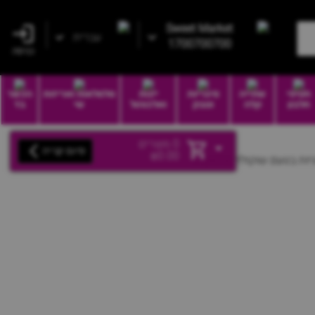
Sweet Market
עברית
1700700700
כניסה
חטיפי
שתייה
סיגריות
יינות
סלסלאות ואריזות
הכשר
חלבון
קלה
וטבק
ואלכוהול
שי
בד
0
מוצרים
סיום קנייה
₪
0.00
יות בטעם שוקולד וצימוקים