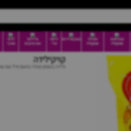
טבלאות
חטיפי
בונבוניירות
דיוטי
גלידות
ללא
שוקולד
שוקולד
פרי
וארטיקים
סוכר
קויקילידה
גלידה בשומן צמחי בטעם וניל עם עוג