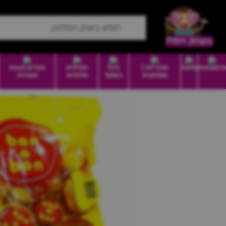
סיטונאות
מזווה
סוכריות |
הכל
חטיפים
וופלים עוגות
ממתקים
בשקל
מלוחים
ועוגיות