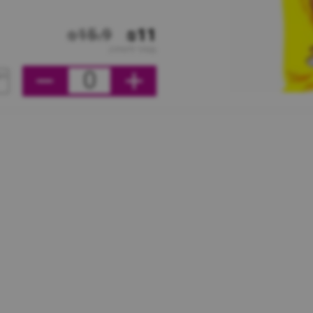
₪15.9
₪11
מחיר ליחידה
0