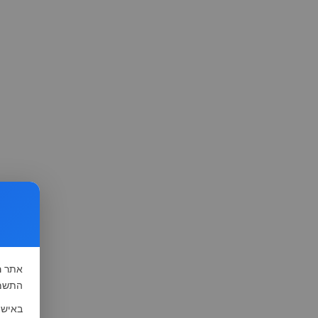
אתר
ה
התשמ"א-1981 (סעיף 13), לצורך שיפור השי
באישו