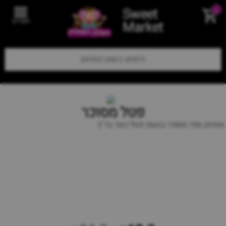
Sweet
0
תפריט
Market
פטל מסוכר
ממתק גומי מסוכר בטעם פטל כשר בד"ץ