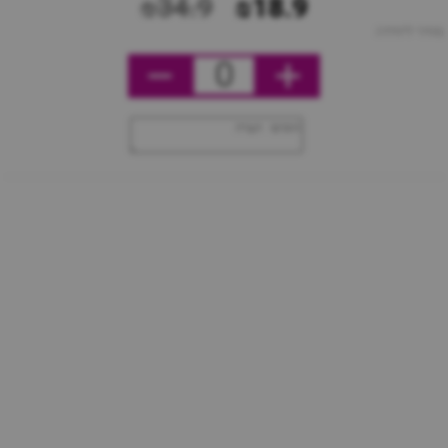
₪34.9
₪18.9
מחיר ליחידה
0