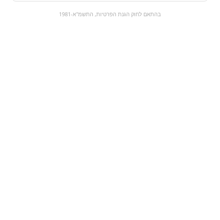
0
בהתאם לחוק הגנת הפרטיות, התשמ"א-1981
כל המוצרים
השוק המתוק
מבצעים
הקניות שלי
עגלת קניות
מוצרים חדשים:
עוגיות חיטה מלאה
סוללות שלט AAA
בטעם חמאה ללא סוכר
₪12
₪13.9
מעבר למוצר
מעבר למוצר