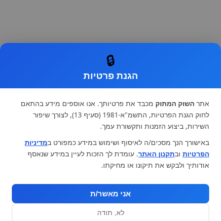
🔒
הגנת פרטיות
אתר
השוק המתוק
מכבד את פרטיותך. אנו אוספים מידע בהתאם
לחוק הגנת הפרטיות, התשמ"א-1981 (סעיף 13), לצורך שיפור
השירות, ביצוע הזמנות ותקשורת עמך.
באישורך הנך מסכים/ה לאיסוף ושימוש במידע כמפורט ב
מדיניות
הפרטיות
וב
תקנון האתר
. עומדת לך הזכות לעיין במידע שנאסף
אודותיך ולבקש את תיקונו או מחיקתו.
אני מאשר/ת
לא, תודה