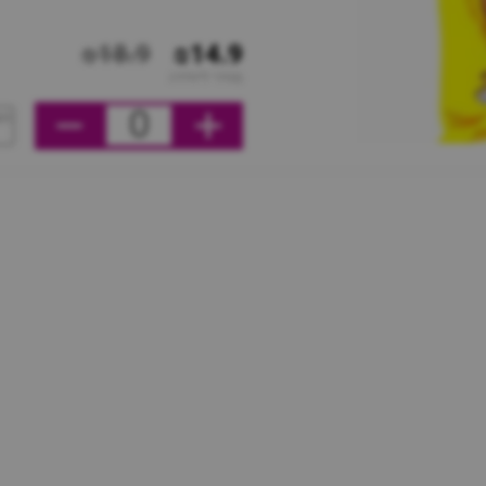
₪18.9
₪14.9
מחיר ליחידה
0