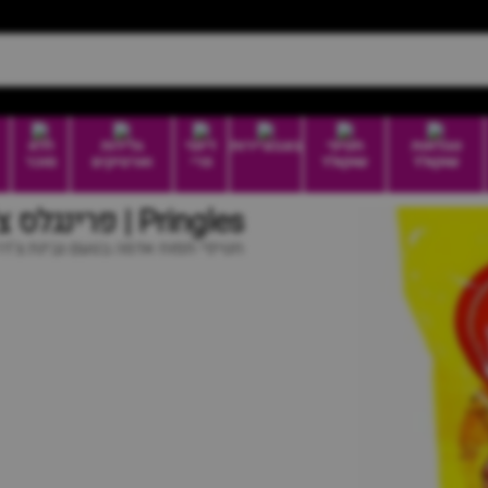
טבלאות
חטיפי
בונבוניירות
דיוטי
גלידות
ללא
שוקולד
שוקולד
פרי
וארטיקים
סוכר
Pringles | פרינגלס צ'דר
חטיפי תפוח אדמה בטעם גבינת צ'דר