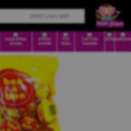
סיטונאות
מזווה
סוכריות |
הכל
חטיפים
וופלים עוגות
ממתקים
בשקל
מלוחים
ועוגיות