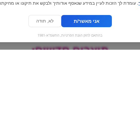
. עומדת לך הזכות לעיין במידע שנאסף אודותיך ולבקש את תיקונו או מחיקתו.
אני מאשר/ת
לא, תודה
בהתאם לחוק הגנת הפרטיות, התשמ"א-1981
מוצרים חדשים:
הייניקן | Heineken |
ביסלי ברביקיו גדו
חצי ליטר
אסם