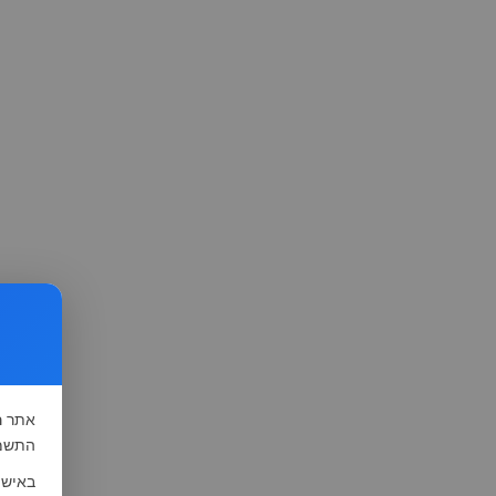
אתר
ה
התשמ"א-1981 (סעיף 13), לצורך שיפור השי
באישו