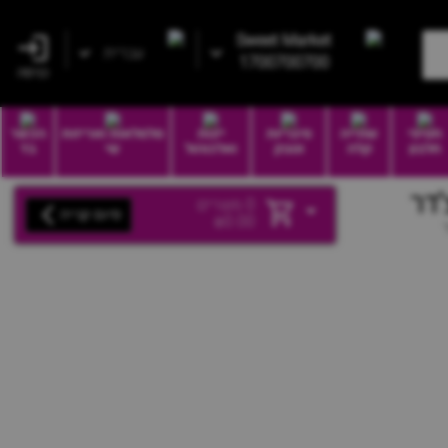
Sweet Market
עברית
1700700700
כניסה
חטיפי
שתייה
סיגריות
יינות
סלסלאות ואריזות
הכשר
חלבון
קלה
וטבק
ואלכוהול
שי
בד
0
מוצרים
סיום קנייה
₪
0.00