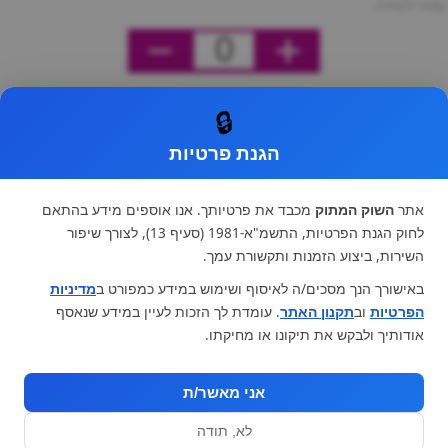
מחיר ליחידה
0
🔒
הגנת פרטיות
אתר
השוק המתוק
מכבד את פרטיותך. אנו אוספים מידע בהתאם
לחוק הגנת הפרטיות, התשמ"א-1981 (סעיף 13), לצורך שיפור
השירות, ביצוע הזמנות ותקשורת עמך.
באישורך הנך מסכים/ה לאיסוף ושימוש במידע כמפורט ב
מדיניות
הפרטיות
וב
תקנון האתר
. עומדת לך הזכות לעיין במידע שנאסף
אודותיך ולבקש את תיקונו או מחיקתו.
אני מאשר/ת
לא, תודה