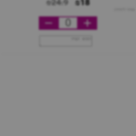
₪24.9
₪18
מחיר ליחידה
0