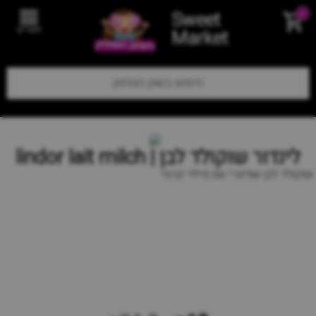
Sweet
0
תפריט
Market
לינדור שוקולד לבן | lindor lait milch
שוקולד לבן שוויצרי עם מילוי קרמי