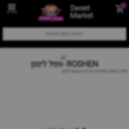
Sweet
0
תפריט
Market
ROSHEN -וופל לימון
וופל בטעם ממולא בקרם בטעם לימון