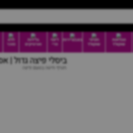
טבלאות
חטיפי
בונבוניירות
דיוטי
גלידות
ללא
שוקולד
שוקולד
פרי
וארטיקים
סוכר
ביסלי פיצה גדול | א
חטיף חיטה בטעם פיצה