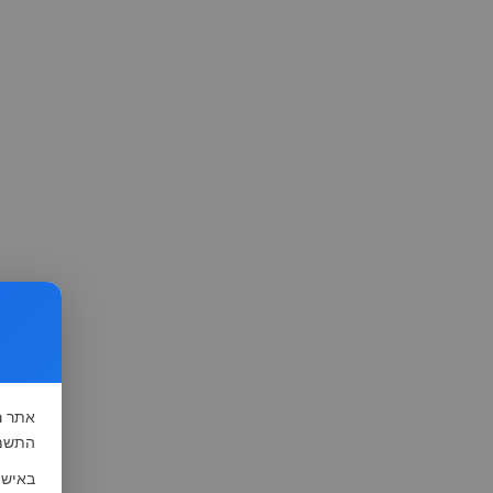
אתר
ה
התשמ"א-1981 (סעיף 13), לצורך שיפור השי
באישו