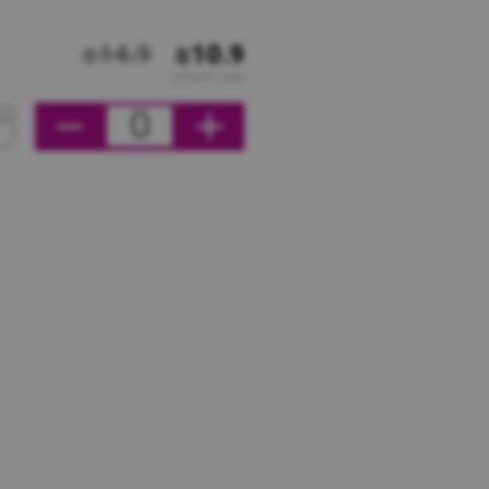
₪14.9
₪10.9
מחיר ליחידה
0