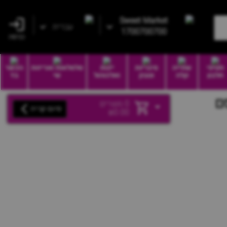
Sweet Market
עברית
1700700700
כניסה
חטיפי
שתייה
סיגריות
יינות
סלסלאות ואריזות
הכשר
חלבון
קלה
וטבק
ואלכוהול
שי
בד
סם
0
מוצרים
סיום קנייה
₪
0.00