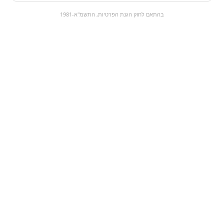
0
בהתאם לחוק הגנת הפרטיות, התשמ"א-1981
כל המוצרים
השוק המתוק
מבצעים
הקניות שלי
עגלת קניות
מוצרים חדשים:
סוכרית מנטוס |
אריזונה אפרסק |
arizona iced tea
mentos cleanbreath
with peach
₪14.9
₪8.9
מעבר למוצר
מעבר למוצר