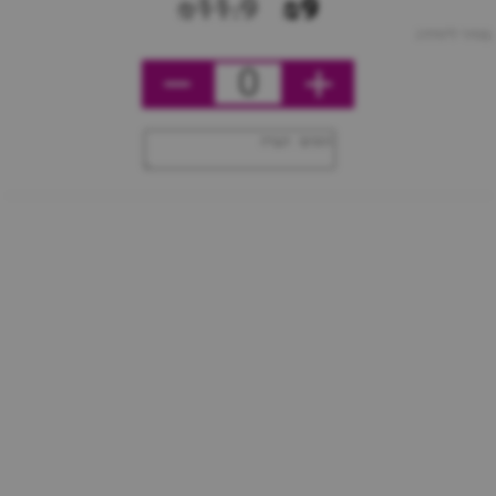
₪11.9
₪9
מחיר ליחידה
0