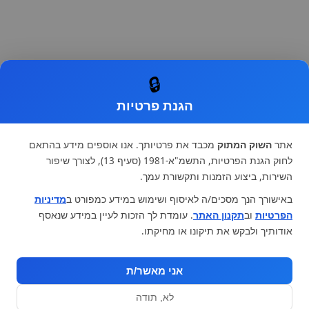
🔒
הגנת פרטיות
אתר
השוק המתוק
מכבד את פרטיותך. אנו אוספים מידע בהתאם
לחוק הגנת הפרטיות, התשמ"א-1981 (סעיף 13), לצורך שיפור
השירות, ביצוע הזמנות ותקשורת עמך.
באישורך הנך מסכים/ה לאיסוף ושימוש במידע כמפורט ב
מדיניות
הפרטיות
וב
תקנון האתר
. עומדת לך הזכות לעיין במידע שנאסף
אודותיך ולבקש את תיקונו או מחיקתו.
אני מאשר/ת
לא, תודה