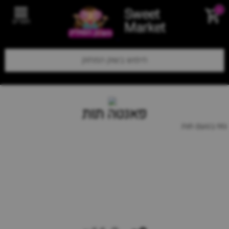
Sweet
0
תפריט
Market
פאנטה תות
גזוז בטעם תות