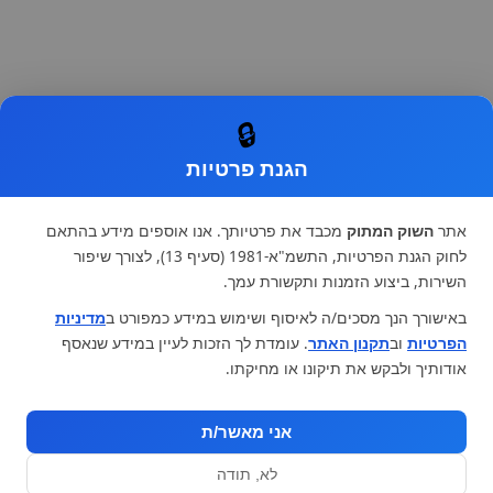
🔒
הגנת פרטיות
אתר
השוק המתוק
מכבד את פרטיותך. אנו אוספים מידע בהתאם
לחוק הגנת הפרטיות, התשמ"א-1981 (סעיף 13), לצורך שיפור
השירות, ביצוע הזמנות ותקשורת עמך.
באישורך הנך מסכים/ה לאיסוף ושימוש במידע כמפורט ב
מדיניות
הפרטיות
וב
תקנון האתר
. עומדת לך הזכות לעיין במידע שנאסף
אודותיך ולבקש את תיקונו או מחיקתו.
אני מאשר/ת
לא, תודה