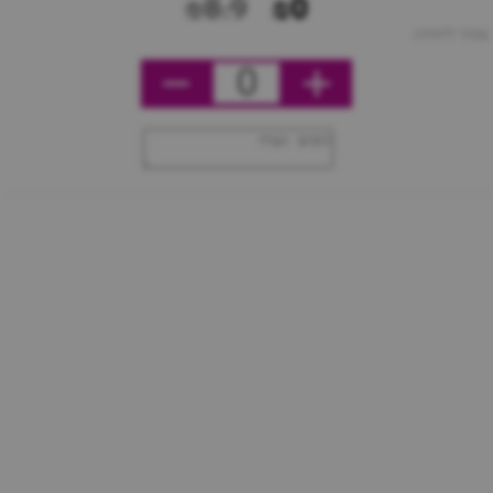
₪8.9
₪0
מחיר ליחידה
0