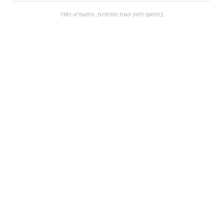
0
בהתאם לחוק הגנת הפרטיות, התשמ"א-1981
כל המוצרים
השוק המתוק
מבצעים
הקניות שלי
עגלת קניות
מוצרים חדשים:
פריגת תפוזים | prigat |
משקה מוגז תפוז |
1.5 ליטר
Chupa Chups
orange
₪9.9
₪12
מעבר למוצר
מעבר למוצר