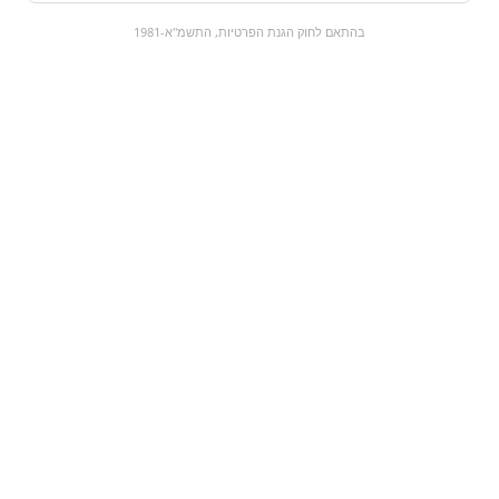
0
בהתאם לחוק הגנת הפרטיות, התשמ"א-1981
כל המוצרים
השוק המתוק
מבצעים
הקניות שלי
עגלת קניות
מוצרים חדשים:
במבה חלווה | אסם
פופס קידס
₪12.9
₪0
מעבר למוצר
מעבר למוצר