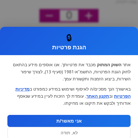
מחיר ליחידה
0
🔒
הגנת פרטיות
אתר
השוק המתוק
מכבד את פרטיותך. אנו אוספים מידע בהתאם
לחוק הגנת הפרטיות, התשמ"א-1981 (סעיף 13), לצורך שיפור
השירות, ביצוע הזמנות ותקשורת עמך.
באישורך הנך מסכים/ה לאיסוף ושימוש במידע כמפורט ב
מדיניות
הפרטיות
וב
תקנון האתר
. עומדת לך הזכות לעיין במידע שנאסף
אודותיך ולבקש את תיקונו או מחיקתו.
אני מאשר/ת
לא, תודה