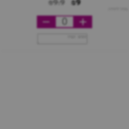
₪9.9
₪9
מחיר ליחידה
0