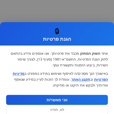
🔒
הגנת פרטיות
אתר
השוק המתוק
מכבד את פרטיותך. אנו אוספים מידע בהתאם
לחוק הגנת הפרטיות, התשמ"א-1981 (סעיף 13), לצורך שיפור
השירות, ביצוע הזמנות ותקשורת עמך.
באישורך הנך מסכים/ה לאיסוף ושימוש במידע כמפורט ב
מדיניות
הפרטיות
וב
תקנון האתר
. עומדת לך הזכות לעיין במידע שנאסף
אודותיך ולבקש את תיקונו או מחיקתו.
אני מאשר/ת
לא, תודה