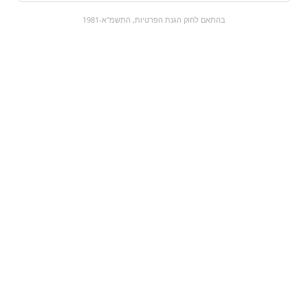
0
בהתאם לחוק הגנת הפרטיות, התשמ"א-1981
כל המוצרים
השוק המתוק
מבצעים
הקניות שלי
עגלת קניות
מוצרים חדשים:
רדבול אגס - Spiced
מארז טילון בואנו שוקו
Pear
חלב
₪0
₪8
מעבר למוצר
מעבר למוצר